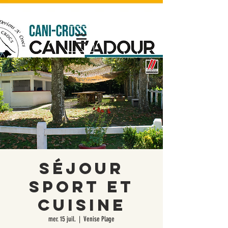
Nouveaux
Nouveaux
Nouveaux
Séjour
Sport et
Cuisine
mer. 15 juil.
  |  
Venise Plage