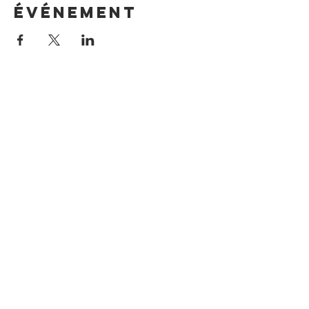
événement
Un site de la fédération Léo Lagran
ge 65
Contact:
veniseplage@gmail.com
Venise Plage rue de l'Adour 65460 Bours
Téléphone
:
0760234512